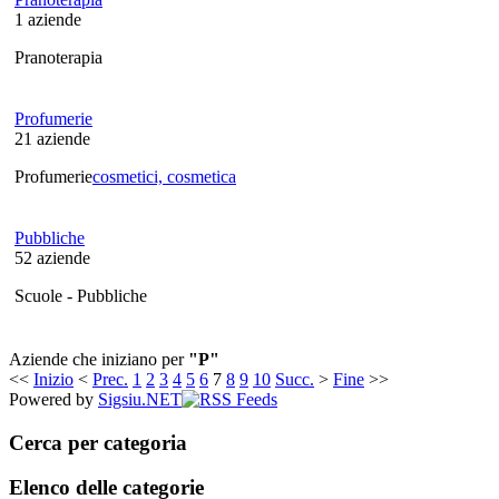
1
aziende
Pranoterapia
Profumerie
21
aziende
Profumerie
cosmetici, cosmetica
Pubbliche
52
aziende
Scuole - Pubbliche
Aziende che iniziano per
"P"
<<
Inizio
<
Prec.
1
2
3
4
5
6
7
8
9
10
Succ.
>
Fine
>>
Powered by
Sigsiu.NET
Cerca per categoria
Elenco delle categorie