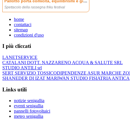
home
contattaci
sitemap
condizioni d'uso
I più cliccati
LANETSERVICE
CATALANI DOTT. NAZZARENO ACQUA & SALUTE SRL
STUDIO ANTILI srl
SERT SERVIZIO TOSSICODIPENDENZE ASUR MARCHE ZO
SHANEDER DI IZAT MARIWAN STUDIO FISIATRIA ANTICA
Links utili
notizie senigallia
eventi senigallia
pannelli fotovoltaici
meteo senigallia