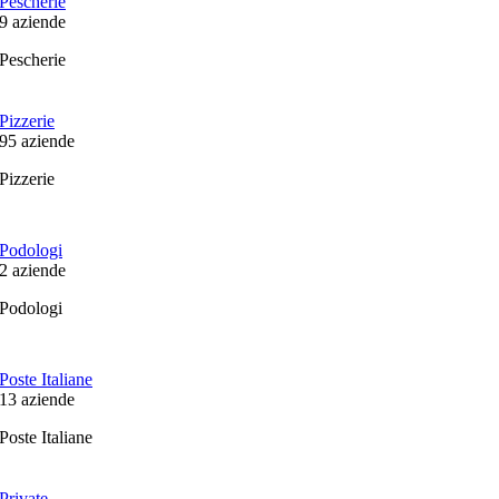
Pescherie
9
aziende
Pescherie
Pizzerie
95
aziende
Pizzerie
Podologi
2
aziende
Podologi
Poste Italiane
13
aziende
Poste Italiane
Private