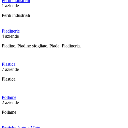
Periti industriali
1
aziende
Periti industriali
Piadinerie
4
aziende
Piadine, Piadine sfogliate, Piada, Piadineria.
Plastica
7
aziende
Plastica
Pollame
2
aziende
Pollame
Pratiche Auto e Moto