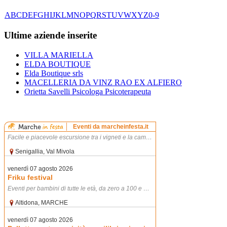
A
B
C
D
E
F
G
H
I
J
K
L
M
N
O
P
Q
R
S
T
U
V
W
X
Y
Z
0-9
Ultime aziende inserite
VILLA MARIELLA
ELDA BOUTIQUE
Elda Boutique srls
MACELLERIA DA VINZ RAO EX ALFIERO
Orietta Savelli Psicologa Psicoterapeuta