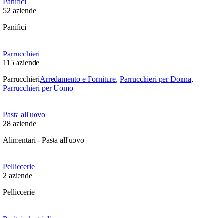
Panifici
52
aziende
Panifici
Parrucchieri
115
aziende
Parrucchieri
Arredamento e Forniture
,
Parrucchieri per Donna
,
Parrucchieri per Uomo
Pasta all'uovo
28
aziende
Alimentari - Pasta all'uovo
Pelliccerie
2
aziende
Pelliccerie