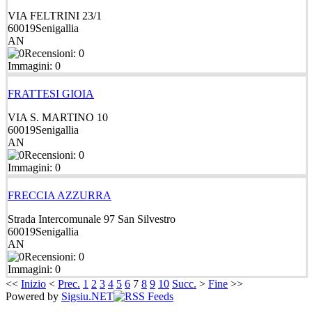
VIA FELTRINI 23/1
60019
Senigallia
AN
Recensioni: 0
Immagini: 0
FRATTESI GIOIA
VIA S. MARTINO 10
60019
Senigallia
AN
Recensioni: 0
Immagini: 0
FRECCIA AZZURRA
Strada Intercomunale 97 San Silvestro
60019
Senigallia
AN
Recensioni: 0
Immagini: 0
<<
Inizio
<
Prec.
1
2
3
4
5
6
7
8
9
10
Succ.
>
Fine
>>
Powered by
Sigsiu.NET