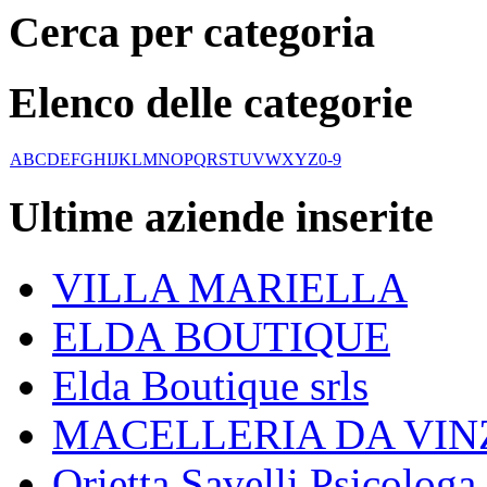
Cerca per categoria
Elenco delle categorie
A
B
C
D
E
F
G
H
I
J
K
L
M
N
O
P
Q
R
S
T
U
V
W
X
Y
Z
0-9
Ultime aziende inserite
VILLA MARIELLA
ELDA BOUTIQUE
Elda Boutique srls
MACELLERIA DA VIN
Orietta Savelli Psicologa