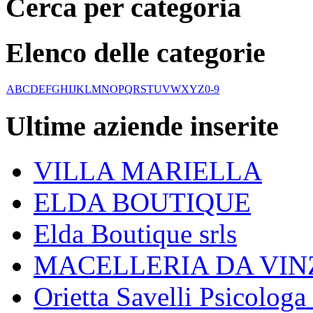
Cerca per categoria
Elenco delle categorie
A
B
C
D
E
F
G
H
I
J
K
L
M
N
O
P
Q
R
S
T
U
V
W
X
Y
Z
0-9
Ultime aziende inserite
VILLA MARIELLA
ELDA BOUTIQUE
Elda Boutique srls
MACELLERIA DA VIN
Orietta Savelli Psicologa