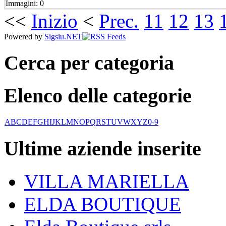
Immagini: 0
<<
Inizio
<
Prec.
11
12
13
Powered by
Sigsiu.NET
Cerca per categoria
Elenco delle categorie
A
B
C
D
E
F
G
H
I
J
K
L
M
N
O
P
Q
R
S
T
U
V
W
X
Y
Z
0-9
Ultime aziende inserite
VILLA MARIELLA
ELDA BOUTIQUE