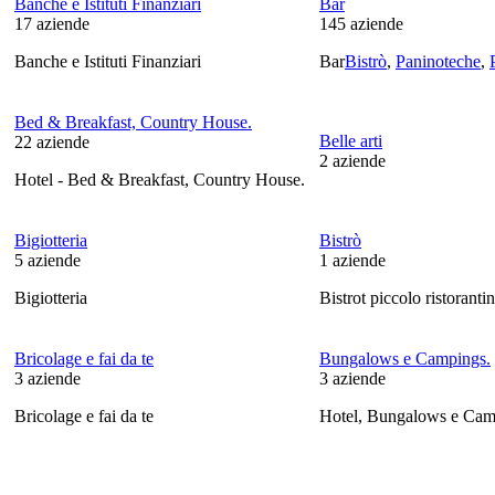
Banche e Istituti Finanziari
Bar
17
aziende
145
aziende
Banche e Istituti Finanziari
Bar
Bistrò
,
Paninoteche
,
Bed & Breakfast, Country House.
Belle arti
22
aziende
2
aziende
Hotel - Bed & Breakfast, Country House.
Bigiotteria
Bistrò
5
aziende
1
aziende
Bigiotteria
Bistrot piccolo ristoranti
Bricolage e fai da te
Bungalows e Campings.
3
aziende
3
aziende
Bricolage e fai da te
Hotel, Bungalows e Cam