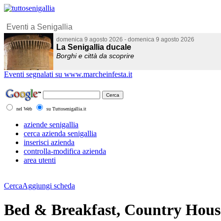
Eventi segnalati su www.marcheinfesta.it
nel Web
su Tuttosenigallia.it
aziende senigallia
cerca azienda senigallia
inserisci azienda
controlla-modifica azienda
area utenti
Cerca
Aggiungi scheda
Bed & Breakfast, Country Hous