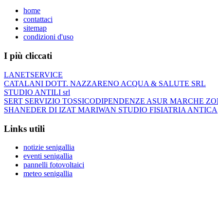
home
contattaci
sitemap
condizioni d'uso
I più cliccati
LANETSERVICE
CATALANI DOTT. NAZZARENO ACQUA & SALUTE SRL
STUDIO ANTILI srl
SERT SERVIZIO TOSSICODIPENDENZE ASUR MARCHE ZO
SHANEDER DI IZAT MARIWAN STUDIO FISIATRIA ANTICA
Links utili
notizie senigallia
eventi senigallia
pannelli fotovoltaici
meteo senigallia