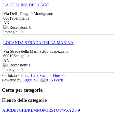
LA COLLINA DEL LAGO
Via Della Draga 9 Montignano
60019
Senigallia
AN
Recensioni: 0
Immagini: 0
LOCANDA STRADA DELLA MARINA
Via Strada della Marina 265 Scapezzano
60019
Senigallia
AN
Recensioni: 0
Immagini: 0
<<
Inizio
<
Prec.
1
2
3
Succ.
>
Fine
>>
Powered by
Sigsiu.NET
Cerca per categoria
Elenco delle categorie
A
B
C
D
E
F
G
H
I
J
K
L
M
N
O
P
Q
R
S
T
U
V
W
X
Y
Z
0-9