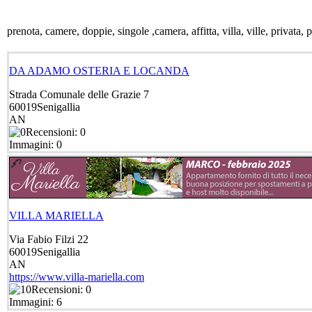
prenota, camere, doppie, singole ,camera, affitta, villa, ville, privata,
DA ADAMO OSTERIA E LOCANDA
Strada Comunale delle Grazie 7
60019
Senigallia
AN
Recensioni: 0
Immagini: 0
VILLA MARIELLA
Via Fabio Filzi 22
60019
Senigallia
AN
https://www.villa-mariella.com
Recensioni: 0
Immagini: 6