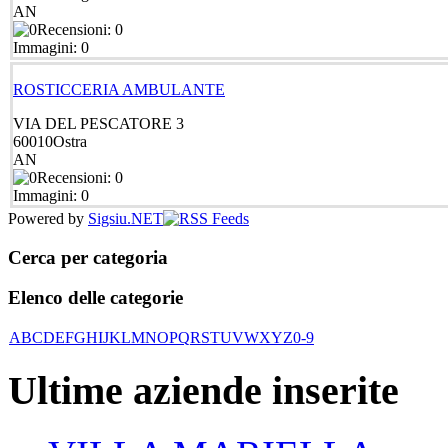
AN
Recensioni: 0
Immagini: 0
ROSTICCERIA AMBULANTE
VIA DEL PESCATORE 3
60010
Ostra
AN
Recensioni: 0
Immagini: 0
Powered by
Sigsiu.NET
Cerca per categoria
Elenco delle categorie
A
B
C
D
E
F
G
H
I
J
K
L
M
N
O
P
Q
R
S
T
U
V
W
X
Y
Z
0-9
Ultime aziende inserite