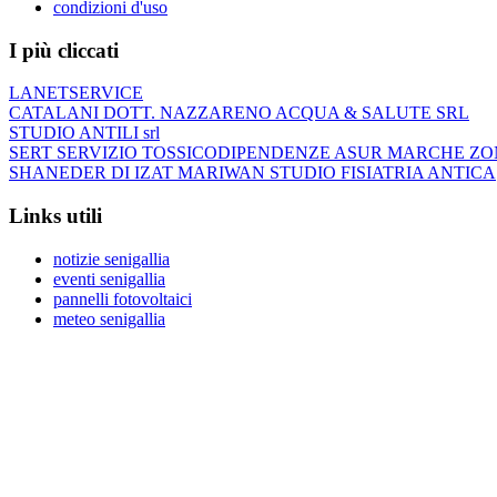
condizioni d'uso
I più cliccati
LANETSERVICE
CATALANI DOTT. NAZZARENO ACQUA & SALUTE SRL
STUDIO ANTILI srl
SERT SERVIZIO TOSSICODIPENDENZE ASUR MARCHE ZO
SHANEDER DI IZAT MARIWAN STUDIO FISIATRIA ANTICA
Links utili
notizie senigallia
eventi senigallia
pannelli fotovoltaici
meteo senigallia