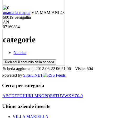
guarda la mappa
VIA MAMIANI 48
60019
Senigallia
AN
07160884
categorie
Nautica
Scheda aggiunta il: 2012-06-22 06:51:06 Visite: 504
Powered by
Sigsiu.NET
Cerca per categoria
A
B
C
D
E
F
G
H
I
J
K
L
M
N
O
P
Q
R
S
T
U
V
W
X
Y
Z
0-9
Ultime aziende inserite
VILLA MARIELLA