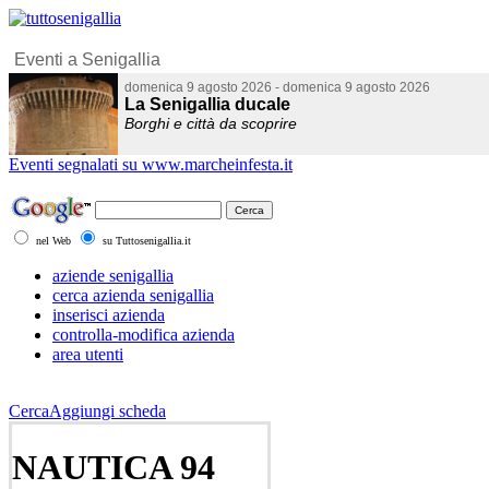
Eventi segnalati su www.marcheinfesta.it
nel Web
su Tuttosenigallia.it
aziende senigallia
cerca azienda senigallia
inserisci azienda
controlla-modifica azienda
area utenti
Cerca
Aggiungi scheda
NAUTICA 94