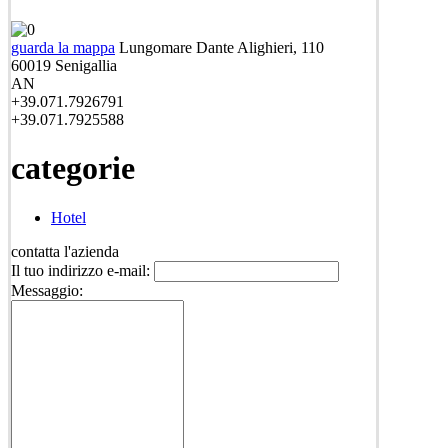
guarda la mappa
Lungomare Dante Alighieri, 110
60019
Senigallia
AN
+39.071.7926791
+39.071.7925588
categorie
Hotel
contatta l'azienda
Il tuo indirizzo e-mail:
Messaggio: