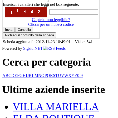
Inserisci i caratteri che leggi nel box seguente.
Captcha non leggibile?
Clicca per un nuovo codice
Scheda aggiunta il: 2012-11-23 10:49:01 Visite: 541
Powered by
Sigsiu.NET
Cerca per categoria
A
B
C
D
E
F
G
H
I
J
K
L
M
N
O
P
Q
R
S
T
U
V
W
X
Y
Z
0-9
Ultime aziende inserite
VILLA MARIELLA