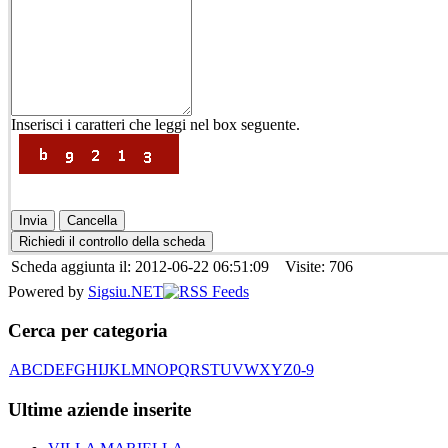
Inserisci i caratteri che leggi nel box seguente.
Scheda aggiunta il: 2012-06-22 06:51:09 Visite: 706
Powered by
Sigsiu.NET
Cerca per categoria
A
B
C
D
E
F
G
H
I
J
K
L
M
N
O
P
Q
R
S
T
U
V
W
X
Y
Z
0-9
Ultime aziende inserite