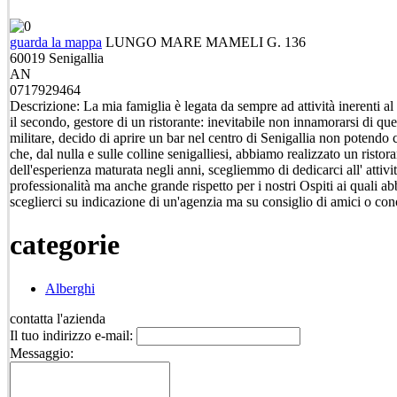
guarda la mappa
LUNGO MARE MAMELI G. 136
60019
Senigallia
AN
0717929464
Descrizione:
La mia famiglia è legata da sempre ad attività inerenti al
il secondo, gestore di un ristorante: inevitabile non innamorarsi di qu
militare, decido di aprire un bar nel centro di Senigallia non potend
che, dal nulla e sulle colline senigalliesi, abbiamo realizzato un risto
dell'esperienza maturata negli anni, scegliemmo di dedicarci all' attiv
professionalità ma anche grande rispetto per i nostri Ospiti ai quali ab
sceglierci su indicazione di un'agenzia ma su consiglio di amici o co
categorie
Alberghi
contatta l'azienda
Il tuo indirizzo e-mail:
Messaggio: