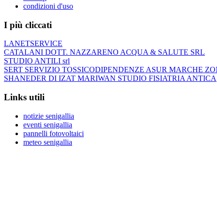
condizioni d'uso
I più cliccati
LANETSERVICE
CATALANI DOTT. NAZZARENO ACQUA & SALUTE SRL
STUDIO ANTILI srl
SERT SERVIZIO TOSSICODIPENDENZE ASUR MARCHE ZO
SHANEDER DI IZAT MARIWAN STUDIO FISIATRIA ANTICA
Links utili
notizie senigallia
eventi senigallia
pannelli fotovoltaici
meteo senigallia