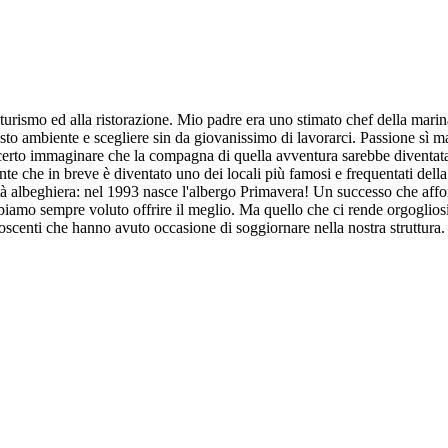
 turismo ed alla ristorazione. Mio padre era uno stimato chef della marina
esto ambiente e scegliere sin da giovanissimo di lavorarci. Passione sì m
o certo immaginare che la compagna di quella avventura sarebbe diventat
rante che in breve è diventato uno dei locali più famosi e frequentati de
ità albeghiera: nel 1993 nasce l'albergo Primavera! Un successo che affon
biamo sempre voluto offrire il meglio. Ma quello che ci rende orgogliosi è
noscenti che hanno avuto occasione di soggiornare nella nostra struttur