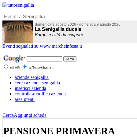
Eventi segnalati su www.marcheinfesta.it
nel Web
su Tuttosenigallia.it
aziende senigallia
cerca azienda senigallia
inserisci azienda
controlla-modifica azienda
area utenti
Cerca
Aggiungi scheda
PENSIONE PRIMAVERA