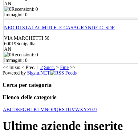
AN
Recensioni: 0
Immagini: 0
NEO DI STALAGMITI E. E CASAGRANDE C. SDF
VIA MARCHETTI 56
60019
Senigallia
AN
Recensioni: 0
Immagini: 0
<<
Inizio
<
Prec.
1
2
Succ.
>
Fine
>>
Powered by
Sigsiu.NET
Cerca per categoria
Elenco delle categorie
A
B
C
D
E
F
G
H
I
J
K
L
M
N
O
P
Q
R
S
T
U
V
W
X
Y
Z
0-9
Ultime aziende inserite