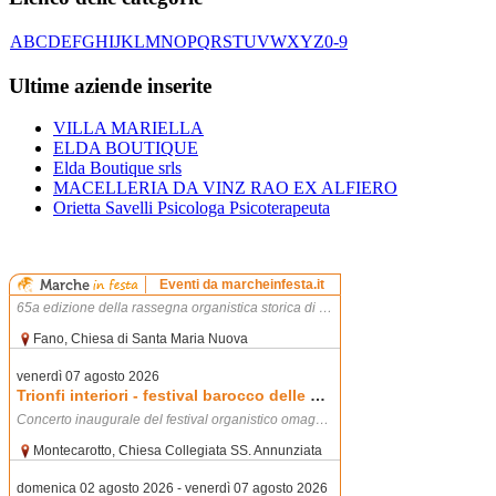
A
B
C
D
E
F
G
H
I
J
K
L
M
N
O
P
Q
R
S
T
U
V
W
X
Y
Z
0-9
Ultime aziende inserite
VILLA MARIELLA
ELDA BOUTIQUE
Elda Boutique srls
MACELLERIA DA VINZ RAO EX ALFIERO
Orietta Savelli Psicologa Psicoterapeuta