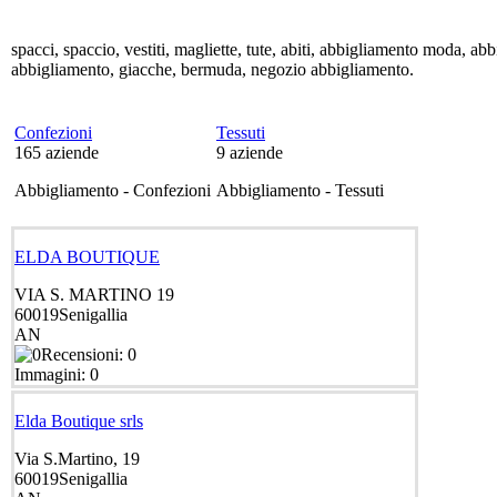
spacci, spaccio, vestiti, magliette, tute, abiti, abbigliamento moda
abbigliamento, giacche, bermuda, negozio abbigliamento.
Confezioni
Tessuti
165
aziende
9
aziende
Abbigliamento - Confezioni
Abbigliamento - Tessuti
ELDA BOUTIQUE
VIA S. MARTINO 19
60019
Senigallia
AN
Recensioni: 0
Immagini: 0
Elda Boutique srls
Via S.Martino, 19
60019
Senigallia