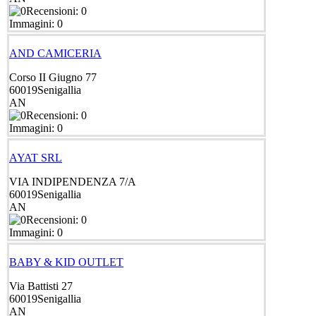
Recensioni: 0
Immagini: 0
AND CAMICERIA
Corso II Giugno 77
60019
Senigallia
AN
Recensioni: 0
Immagini: 0
AYAT SRL
VIA INDIPENDENZA 7/A
60019
Senigallia
AN
Recensioni: 0
Immagini: 0
BABY & KID OUTLET
Via Battisti 27
60019
Senigallia
AN