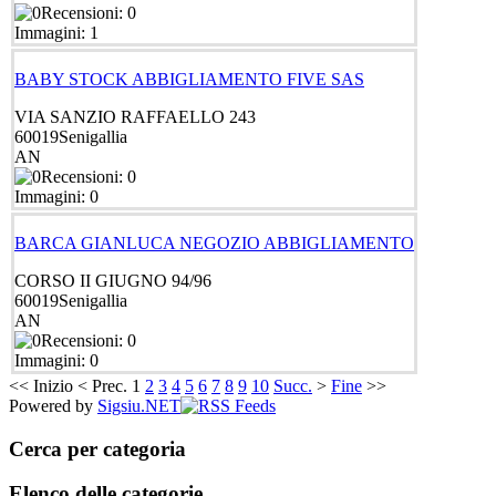
Recensioni: 0
Immagini: 1
BABY STOCK ABBIGLIAMENTO FIVE SAS
VIA SANZIO RAFFAELLO 243
60019
Senigallia
AN
Recensioni: 0
Immagini: 0
BARCA GIANLUCA NEGOZIO ABBIGLIAMENTO
CORSO II GIUGNO 94/96
60019
Senigallia
AN
Recensioni: 0
Immagini: 0
<<
Inizio
<
Prec.
1
2
3
4
5
6
7
8
9
10
Succ.
>
Fine
>>
Powered by
Sigsiu.NET
Cerca per categoria
Elenco delle categorie