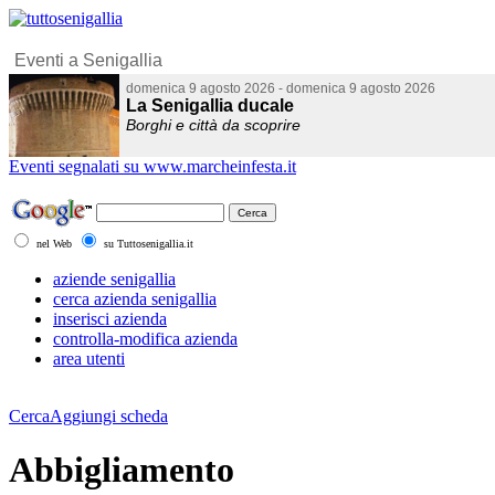
Eventi segnalati su www.marcheinfesta.it
nel Web
su Tuttosenigallia.it
aziende senigallia
cerca azienda senigallia
inserisci azienda
controlla-modifica azienda
area utenti
Cerca
Aggiungi scheda
Abbigliamento