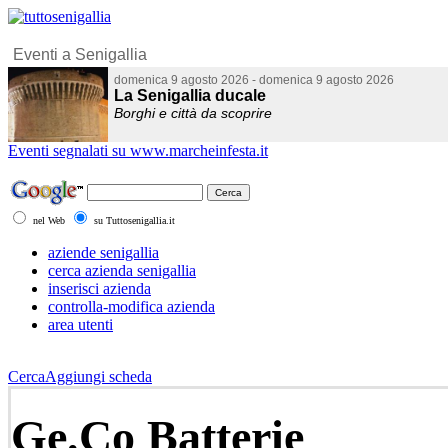
Eventi segnalati su www.marcheinfesta.it
nel Web
su Tuttosenigallia.it
aziende senigallia
cerca azienda senigallia
inserisci azienda
controlla-modifica azienda
area utenti
Cerca
Aggiungi scheda
Ge.Co Batterie