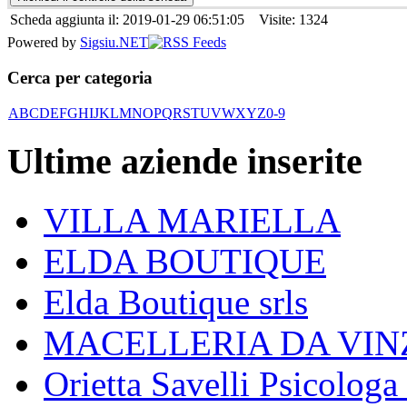
Scheda aggiunta il: 2019-01-29 06:51:05 Visite: 1324
Powered by
Sigsiu.NET
Cerca per categoria
A
B
C
D
E
F
G
H
I
J
K
L
M
N
O
P
Q
R
S
T
U
V
W
X
Y
Z
0-9
Ultime aziende inserite
VILLA MARIELLA
ELDA BOUTIQUE
Elda Boutique srls
MACELLERIA DA VIN
Orietta Savelli Psicologa