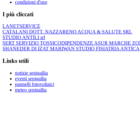
condizioni d'uso
I più cliccati
LANETSERVICE
CATALANI DOTT. NAZZARENO ACQUA & SALUTE SRL
STUDIO ANTILI srl
SERT SERVIZIO TOSSICODIPENDENZE ASUR MARCHE ZO
SHANEDER DI IZAT MARIWAN STUDIO FISIATRIA ANTICA
Links utili
notizie senigallia
eventi senigallia
pannelli fotovoltaici
meteo senigallia