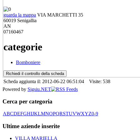
guarda la mappa
VIA MARCHETTI 35
60019
Senigallia
AN
07160467
categorie
Bomboniere
Scheda aggiunta il: 2012-06-22 06:51:04 Visite: 538
Powered by
Sigsiu.NET
Cerca per categoria
A
B
C
D
E
F
G
H
I
J
K
L
M
N
O
P
Q
R
S
T
U
V
W
X
Y
Z
0-9
Ultime aziende inserite
VILLA MARIELLA