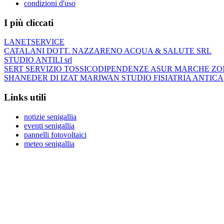
condizioni d'uso
I più cliccati
LANETSERVICE
CATALANI DOTT. NAZZARENO ACQUA & SALUTE SRL
STUDIO ANTILI srl
SERT SERVIZIO TOSSICODIPENDENZE ASUR MARCHE ZO
SHANEDER DI IZAT MARIWAN STUDIO FISIATRIA ANTICA
Links utili
notizie senigallia
eventi senigallia
pannelli fotovoltaici
meteo senigallia