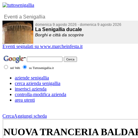
Eventi segnalati su www.marcheinfesta.it
nel Web
su Tuttosenigallia.it
aziende senigallia
cerca azienda senigallia
inserisci azienda
controlla-modifica azienda
area utenti
Cerca
Aggiungi scheda
NUOVA TRANCERIA BALDAR