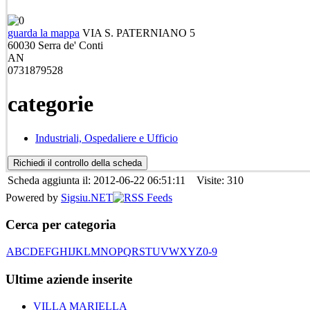
guarda la mappa
VIA S. PATERNIANO 5
60030
Serra de' Conti
AN
0731879528
categorie
Industriali, Ospedaliere e Ufficio
Scheda aggiunta il: 2012-06-22 06:51:11 Visite: 310
Powered by
Sigsiu.NET
Cerca per categoria
A
B
C
D
E
F
G
H
I
J
K
L
M
N
O
P
Q
R
S
T
U
V
W
X
Y
Z
0-9
Ultime aziende inserite
VILLA MARIELLA