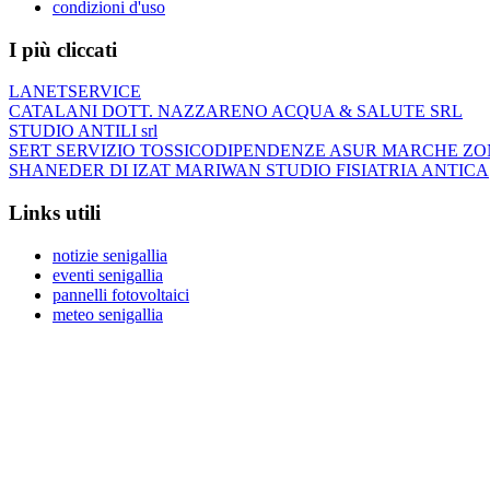
condizioni d'uso
I più cliccati
LANETSERVICE
CATALANI DOTT. NAZZARENO ACQUA & SALUTE SRL
STUDIO ANTILI srl
SERT SERVIZIO TOSSICODIPENDENZE ASUR MARCHE ZO
SHANEDER DI IZAT MARIWAN STUDIO FISIATRIA ANTICA
Links utili
notizie senigallia
eventi senigallia
pannelli fotovoltaici
meteo senigallia