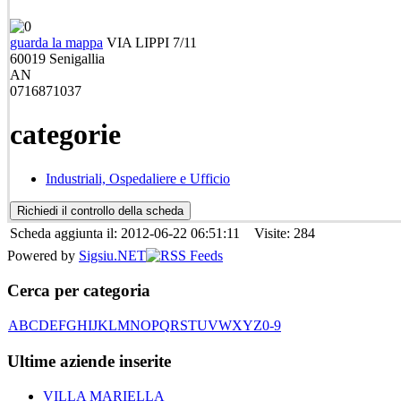
guarda la mappa
VIA LIPPI 7/11
60019
Senigallia
AN
0716871037
categorie
Industriali, Ospedaliere e Ufficio
Scheda aggiunta il: 2012-06-22 06:51:11 Visite: 284
Powered by
Sigsiu.NET
Cerca per categoria
A
B
C
D
E
F
G
H
I
J
K
L
M
N
O
P
Q
R
S
T
U
V
W
X
Y
Z
0-9
Ultime aziende inserite
VILLA MARIELLA