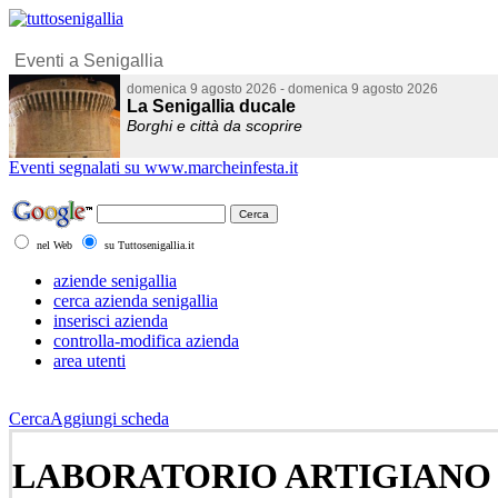
Eventi segnalati su www.marcheinfesta.it
nel Web
su Tuttosenigallia.it
aziende senigallia
cerca azienda senigallia
inserisci azienda
controlla-modifica azienda
area utenti
Cerca
Aggiungi scheda
LABORATORIO ARTIGIANO