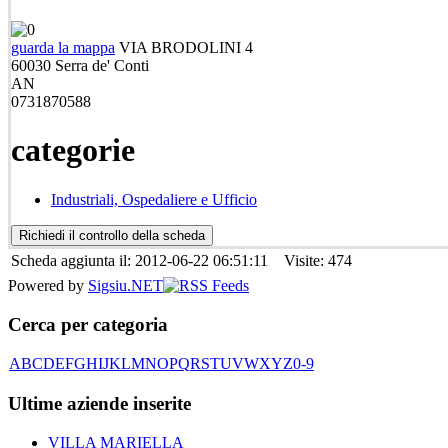
guarda la mappa
VIA BRODOLINI 4
60030
Serra de' Conti
AN
0731870588
categorie
Industriali, Ospedaliere e Ufficio
Scheda aggiunta il: 2012-06-22 06:51:11 Visite: 474
Powered by
Sigsiu.NET
Cerca per categoria
A
B
C
D
E
F
G
H
I
J
K
L
M
N
O
P
Q
R
S
T
U
V
W
X
Y
Z
0-9
Ultime aziende inserite
VILLA MARIELLA