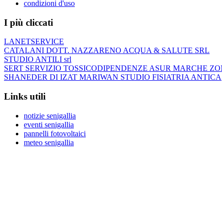
condizioni d'uso
I più cliccati
LANETSERVICE
CATALANI DOTT. NAZZARENO ACQUA & SALUTE SRL
STUDIO ANTILI srl
SERT SERVIZIO TOSSICODIPENDENZE ASUR MARCHE ZO
SHANEDER DI IZAT MARIWAN STUDIO FISIATRIA ANTICA
Links utili
notizie senigallia
eventi senigallia
pannelli fotovoltaici
meteo senigallia