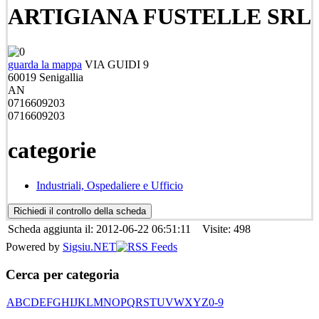
ARTIGIANA FUSTELLE SRL
guarda la mappa
VIA GUIDI 9
60019
Senigallia
AN
0716609203
0716609203
categorie
Industriali, Ospedaliere e Ufficio
Scheda aggiunta il: 2012-06-22 06:51:11 Visite: 498
Powered by
Sigsiu.NET
Cerca per categoria
A
B
C
D
E
F
G
H
I
J
K
L
M
N
O
P
Q
R
S
T
U
V
W
X
Y
Z
0-9